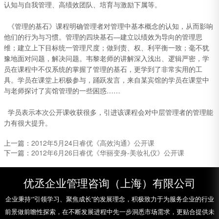
认知与自我管理、高绩效团队、培育与激励下属等。
《管理的基石》课程明确管理者对管理中基本概念的认知，从而影响
他们的行为与习惯。管理的四块基石—建立以绩效为导向的管理思
维；建立上下目标统一管理尺度；做到责、权、利平衡一致；毫不犹
豫地面对问题，解决问题。韦黎老师的讲解深入浅出、逻辑严密，学
员在课程中不仅系统的掌握了管理的基石，更学到了非常实用的工
具。学员在课堂上积极参与，踊跃发言，来自某宾馆的学员在课堂中
与老师探讨了宾馆管理的一些困惑……
学员表示本次公开课收获很多，引进该课程会对中层管理者的管理能
力有很大提升。
上一篇：
2012年5月24日睿优《高效沟通》公开课
下一篇：
2012年6月26日睿优《华丽变身-美妆礼仪》公开课
优丞企业管理咨询（上海）有限公司
企业秉持‘”引领学习、聚焦成长”的发展理念，积极致力于为服务企业的行业
前景做前瞻性探索，在不断发展进程中先一步洞悉市场需求，更贴合提供未